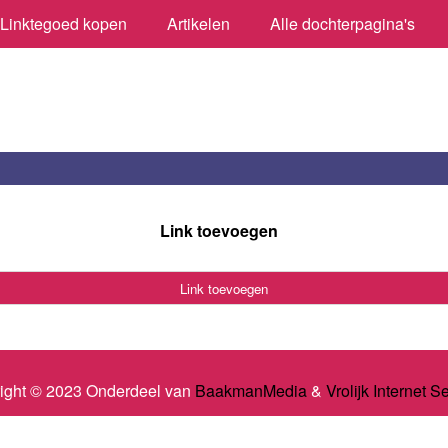
Linktegoed kopen
Artikelen
Alle dochterpagina's
Link toevoegen
Link toevoegen
ight © 2023 Onderdeel van
BaakmanMedia
&
Vrolijk Internet S