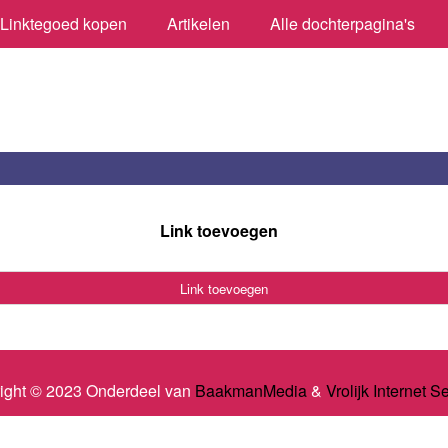
Linktegoed kopen
Artikelen
Alle dochterpagina's
Link toevoegen
Link toevoegen
ight © 2023 Onderdeel van
BaakmanMedia
&
Vrolijk Internet S